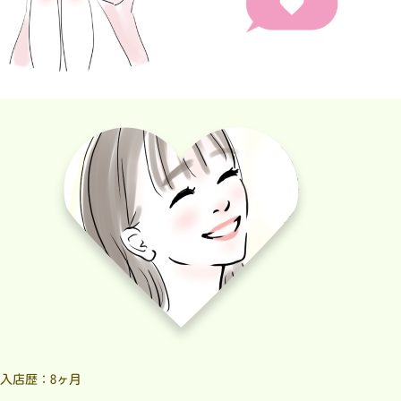
入店歴：8ヶ月