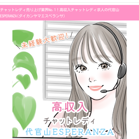
内
容
チャットレディ売り上げ業界No.1！高収入チャットレディ求人の代官山
を
ス
ESPERANZA(ダイカンヤマエスペランサ)
キ
ッ
プ