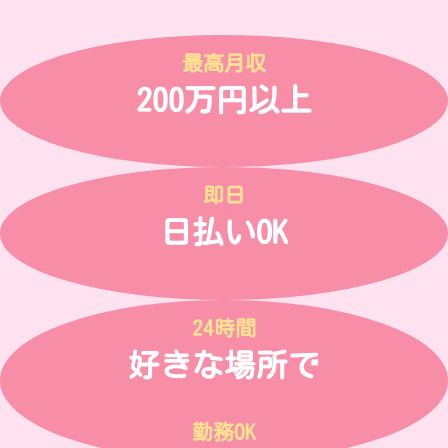
最高月収
200万円以上
即日
日払いOK
24時間
好きな場所で
勤務OK