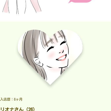
入店歴：8ヶ月
リオナさん（26）