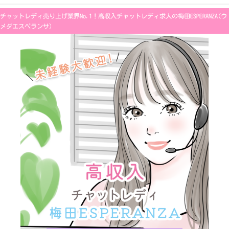
内
容
チャットレディ売り上げ業界No.1！高収入チャットレディ求人の梅田ESPERANZA(ウ
を
ス
メダエスペランサ)
キ
ッ
プ