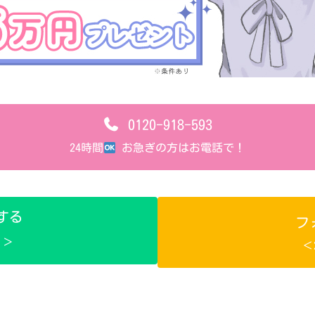
0120-918-593
24時間
お急ぎの方はお電話で！
募する
フ
！＞
＜