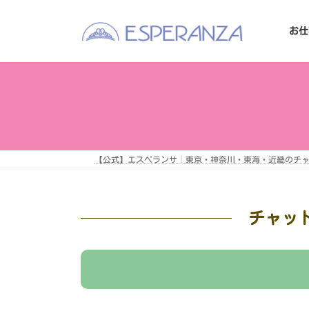
コ
ナ
ン
ビ
テ
ゲ
お仕
ン
ー
ツ
シ
へ
ョ
ス
ン
キ
に
ッ
移
プ
動
【公式】エスペランサ│東京・神奈川・東海・近畿のチ
チャッ