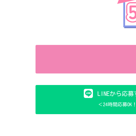
LINEから応
＜24時間応募OK